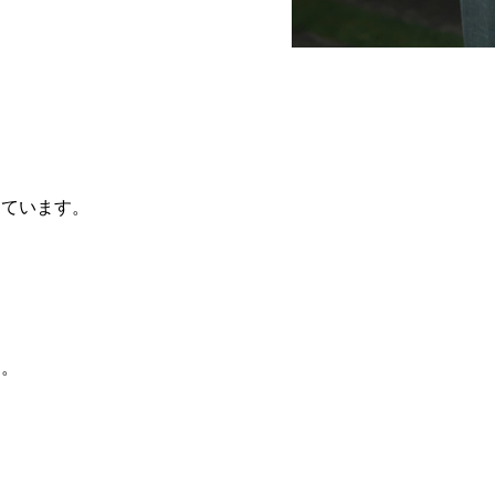
。
。
っています。
ら。