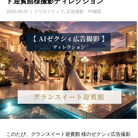
ト迎賓館様撮影ディレクション
2026.03.01
クリエイティブ
,
広告撮影・PV撮影
このたび、グランスイート迎賓館 様のゼクシィ広告撮影