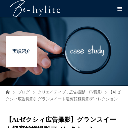
実績紹介
ブログ
クリエイティブ
,
広告撮影・PV撮影
【AIゼ
クシィ広告撮影】グランスイート迎賓館様撮影ディレクション
【AIゼクシィ広告撮影】グランスイー